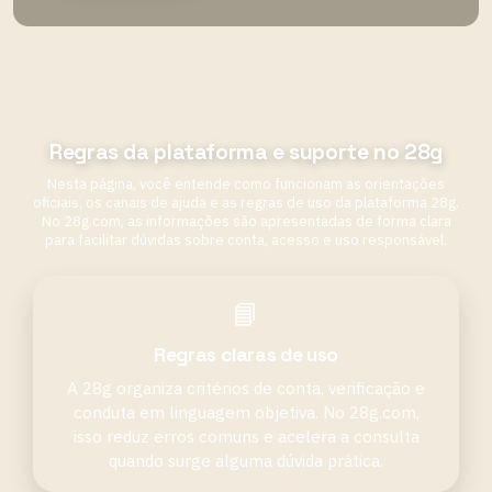
Regras da plataforma e suporte no 28g
Nesta página, você entende como funcionam as orientações
oficiais, os canais de ajuda e as regras de uso da plataforma 28g.
No 28g.com, as informações são apresentadas de forma clara
para facilitar dúvidas sobre conta, acesso e uso responsável.
📘
Regras claras de uso
A 28g organiza critérios de conta, verificação e
conduta em linguagem objetiva. No 28g.com,
isso reduz erros comuns e acelera a consulta
quando surge alguma dúvida prática.