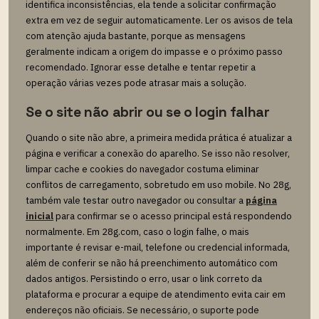
identifica inconsistências, ela tende a solicitar confirmação
extra em vez de seguir automaticamente. Ler os avisos de tela
com atenção ajuda bastante, porque as mensagens
geralmente indicam a origem do impasse e o próximo passo
recomendado. Ignorar esse detalhe e tentar repetir a
operação várias vezes pode atrasar mais a solução.
Se o site não abrir ou se o login falhar
Quando o site não abre, a primeira medida prática é atualizar a
página e verificar a conexão do aparelho. Se isso não resolver,
limpar cache e cookies do navegador costuma eliminar
conflitos de carregamento, sobretudo em uso mobile. No 28g,
também vale testar outro navegador ou consultar a
página
inicial
para confirmar se o acesso principal está respondendo
normalmente. Em 28g.com, caso o login falhe, o mais
importante é revisar e-mail, telefone ou credencial informada,
além de conferir se não há preenchimento automático com
dados antigos. Persistindo o erro, usar o link correto da
plataforma e procurar a equipe de atendimento evita cair em
endereços não oficiais. Se necessário, o suporte pode