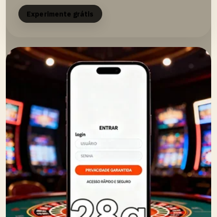
Experimente grátis