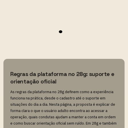
Regras da plataforma no 28g: suporte e
orientação oficial
As regras da plataforma no 28g definem como a experiência
funciona na prática, desde o cadastro até o suporte em
situações do dia a dia. Nesta página, a proposta é explicar de
forma clara o que o usuário adulto encontra ao acessar a
operação, quais condutas ajudam a manter a conta em ordem
e como buscar orientação oficial sem ruído. Em 28g e também