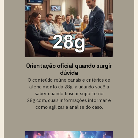
Orientação oficial quando surgir
dúvida
O conteúdo reúne canais e critérios de
atendimento da 28g, ajudando você a
saber quando buscar suporte no
28g.com, quais informações informar e
como agilizar a análise do caso.