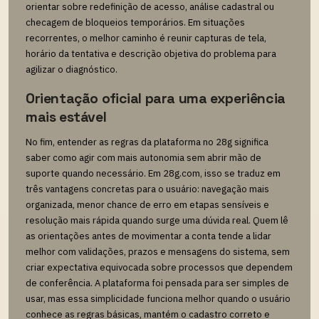
orientar sobre redefinição de acesso, análise cadastral ou
checagem de bloqueios temporários. Em situações
recorrentes, o melhor caminho é reunir capturas de tela,
horário da tentativa e descrição objetiva do problema para
agilizar o diagnóstico.
Orientação oficial para uma experiência
mais estável
No fim, entender as regras da plataforma no 28g significa
saber como agir com mais autonomia sem abrir mão de
suporte quando necessário. Em 28g.com, isso se traduz em
três vantagens concretas para o usuário: navegação mais
organizada, menor chance de erro em etapas sensíveis e
resolução mais rápida quando surge uma dúvida real. Quem lê
as orientações antes de movimentar a conta tende a lidar
melhor com validações, prazos e mensagens do sistema, sem
criar expectativa equivocada sobre processos que dependem
de conferência. A plataforma foi pensada para ser simples de
usar, mas essa simplicidade funciona melhor quando o usuário
conhece as regras básicas, mantém o cadastro correto e