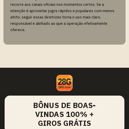
recorre aos canais oficiais nos momentos certos. Se a
intenção é aproveitar jogos rápidos e populares com menos
atrito, seguir essas diretrizes torna o uso mais claro,
responsável e alinhado ao que a operação efetivamente
oferece.
BÔNUS DE BOAS-
VINDAS 100% +
GIROS GRÁTIS