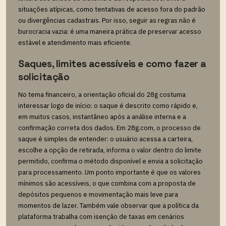
situações atípicas, como tentativas de acesso fora do padrão
ou divergências cadastrais. Por isso, seguir as regras não é
burocracia vazia: é uma maneira prática de preservar acesso
estável e atendimento mais eficiente.
Saques, limites acessíveis e como fazer a
solicitação
No tema financeiro, a orientação oficial do 28g costuma
interessar logo de início: o saque é descrito como rápido e,
em muitos casos, instantâneo após a análise interna e a
confirmação correta dos dados. Em 28g.com, o processo de
saque é simples de entender: o usuário acessa a carteira,
escolhe a opção de retirada, informa o valor dentro do limite
permitido, confirma o método disponível e envia a solicitação
para processamento. Um ponto importante é que os valores
mínimos são acessíveis, o que combina com a proposta de
depósitos pequenos e movimentação mais leve para
momentos de lazer. Também vale observar que a política da
plataforma trabalha com isenção de taxas em cenários