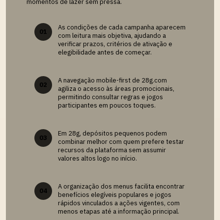
momentos de lazer sem pressa.
As condições de cada campanha aparecem
01
com leitura mais objetiva, ajudando a
verificar prazos, critérios de ativação e
elegibilidade antes de começar.
A navegação mobile-first de 28g.com
02
agiliza o acesso às áreas promocionais,
permitindo consultar regras e jogos
participantes em poucos toques.
Em 28g, depósitos pequenos podem
03
combinar melhor com quem prefere testar
recursos da plataforma sem assumir
valores altos logo no início.
A organização dos menus facilita encontrar
04
benefícios elegíveis populares e jogos
rápidos vinculados a ações vigentes, com
menos etapas até a informação principal.