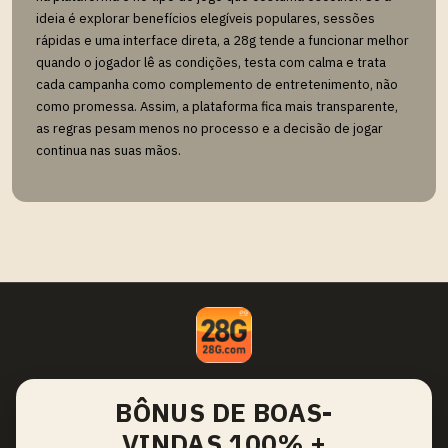
ideia é explorar benefícios elegíveis populares, sessões
rápidas e uma interface direta, a 28g tende a funcionar melhor
quando o jogador lê as condições, testa com calma e trata
cada campanha como complemento de entretenimento, não
como promessa. Assim, a plataforma fica mais transparente,
as regras pesam menos no processo e a decisão de jogar
continua nas suas mãos.
BÔNUS DE BOAS-
VINDAS 100% +