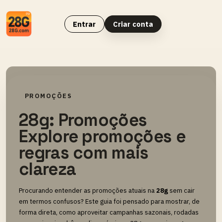
Entrar
Criar conta
PROMOÇÕES
28g: Promoções
Explore promoções e
regras com mais
clareza
Procurando entender as promoções atuais na
28g
sem cair
em termos confusos? Este guia foi pensado para mostrar, de
forma direta, como aproveitar campanhas sazonais, rodadas