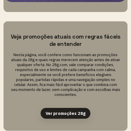
Veja promoções atuais com regras fáceis
de entender
Nesta página, você confere como funcionam as promoções
atuais da 28g e quais regras merecem atenção antes de ativar
qualquer oferta. No 28g.com, vale comparar condições,
requisitos de uso e limites de cada campanha com calma,
especialmente se você prefere benefícios elegíveis
populares, partidas rápidas e uma navegação simples no
celular. Assim, fica mais fácil aproveitar o que combina com
seu momento de lazer, sem complicação e com escolhas mais
conscientes.
Ver promoções 28g