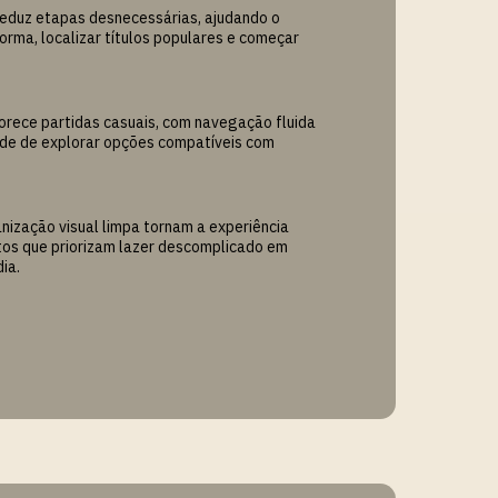
reduz etapas desnecessárias, ajudando o
forma, localizar títulos populares e começar
orece partidas casuais, com navegação fluida
dade de explorar opções compatíveis com
nização visual limpa tornam a experiência
tos que priorizam lazer descomplicado em
ia.