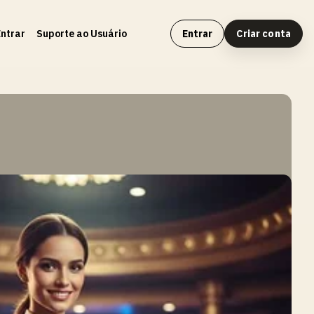
ntrar
Suporte ao Usuário
Entrar
Criar conta