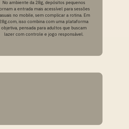
No ambiente da 28g, depósitos pequenos
ornam a entrada mais acessível para sessões
asuais no mobile, sem complicar a rotina. Em
28g.com, isso combina com uma plataforma
objetiva, pensada para adultos que buscam
lazer com controle e jogo responsável.