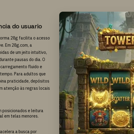
ncia do usuario
forma 28g facilita o acesso
e. Em 28g.com, a
das de um jeito intuitivo,
urante pausas do dia. O
 carregamento fluido e
 tempo. Para adultos que
ina praticidade, depósitos
m atenção às regras locais
 posicionados e leitura
al em telas menores.
 acelera a busca por